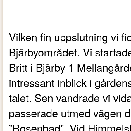
Vilken fin uppslutning vi f
Bjärbyområdet. Vi starta
Britt i Bjärby 1 Mellangård
intressant inblick i gårde
talet. Sen vandrade vi vi
passerade utmed vägen di
”Rosenbad”. Vid Himmelsl