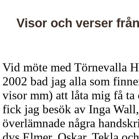
Visor och verser frå
Vid möte med Törnevalla H
2002 bad jag alla som finner
visor mm) att låta mig få ta
fick jag besök av Inga Wall
överlämnade några handskrif
dvs Elmer, Oskar, Tekla oc