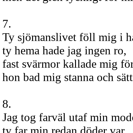
7.
Ty sjömanslivet föll mig i 
ty hema hade jag ingen ro,
fast svärmor kallade mig f
hon bad mig stanna och sätt
8.
Jag tog farväl utaf min mod
ty far min redan döder var,