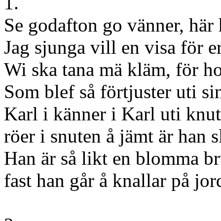
1.
Se godafton go vänner, här 
Jag sjunga vill en visa för e
Wi ska tana mä kläm, för h
Som blef så förtjuster uti sin
Karl i känner i Karl uti knu
röer i snuten å jämt är han s
Han är så likt en blomma b
fast han går å knallar på jor