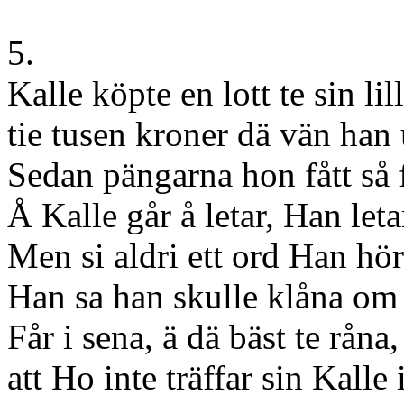
5.
Kalle köpte en lott te sin lil
tie tusen kroner dä vän han
Sedan pängarna hon fått så 
Å Kalle går å letar, Han letar
Men si aldri ett ord Han höra
Han sa han skulle klåna om 
Får i sena, ä dä bäst te råna,
att Ho inte träffar sin Kalle 