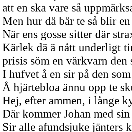
att en ska vare så uppmärk
Men hur dä bär te så blir e
När ens gosse sitter där stra
Kärlek dä ä nått underligt t
prisis söm en värkvarn den 
I hufvet å en sir på den som
Å hjärtebloa ännu opp te sku
Hej, efter ammen, i långe 
Där kommer Johan med sin s
Sir alle afundsjuke jänters