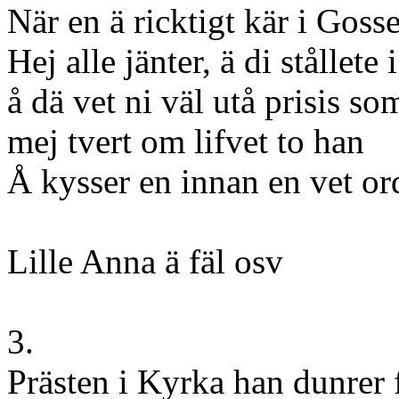
När en ä ricktigt kär i Goss
Hej alle jänter, ä di stållete 
å dä vet ni väl utå prisis so
mej tvert om lifvet to han
Å kysser en innan en vet ord
Lille Anna ä fäl osv
3.
Prästen i Kyrka han dunrer