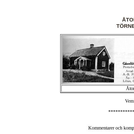
ÅTO
TÖRN
Åtor
Vem 
**********
Kommentarer och komple